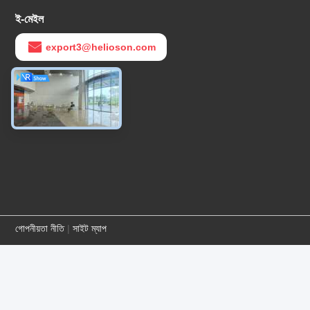
ই-মেইল
export3@helioson.com
কাজের সময়
09:30-18:30
গোপনীয়তা নীতি
|
সাইট ম্যাপ