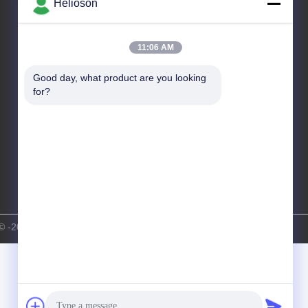
Helioson
কারখানার ঠিকানা
নং ৮ লংডং রোড, হাই-টেক ইন্ডাস্ট্রিয়াল পার্ক, চীনের গুয়াংডং শহরের কনগহুয়া
অর্থনৈতিক উন্নয়ন অঞ্চল
11:06 AM
টেলিফোন
Good day, what product are you looking 
86-20-87809255
for?
িরাইট © -2026 Guangzhou Helioson Car Care Co., Ltd. সমস্ত অধিকার সংরক্ষিত।