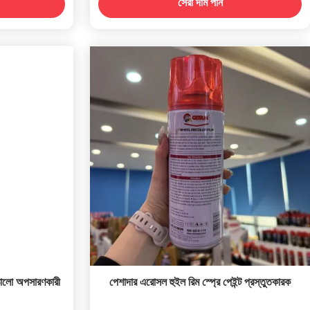
সেরা দাম পান
আঠালো অপসারণকারী
পেশাদার এরোসল হুইল রিম স্প্রে পেইন্ট প্রস্তুতকারক