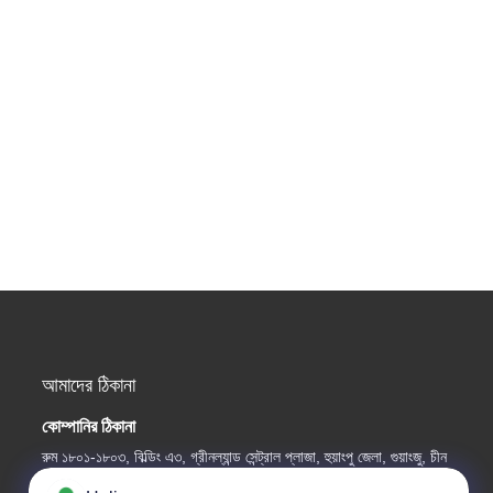
আমাদের ঠিকানা
কোম্পানির ঠিকানা
রুম ১৮০১-১৮০৩, বিল্ডিং এ৩, গ্রীনল্যান্ড সেন্ট্রাল প্লাজা, হুয়াংপু জেলা, গুয়াংজু, চীন