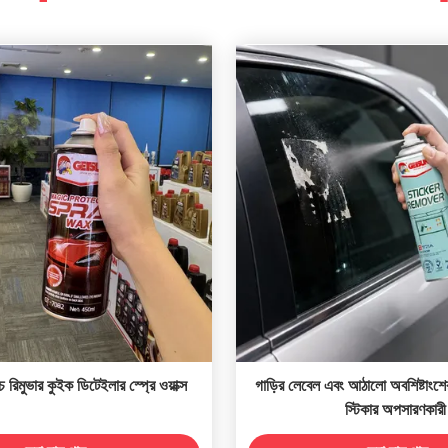
্যাচ রিমুভার কুইক ডিটেইলার স্প্রে ওয়াক্স
গাড়ির লেবেল এবং আঠালো অবশিষ্টাংশ
স্টিকার অপসারণকারী