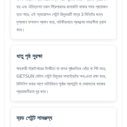
হয় এবং ঐতিহ্যগত তরল স্ট্রিপারদের রাতারাতি থাকার সময় প্রয়োজন
হতে পারে, এই অ্যারোসল পেইন্ট রিমুভারটি মাত্র 3 মিনিটের মধ্যে
দৃশ্যমান ফলাফল প্রদান করে, নাটকীয়ভাবে প্রকল্পের সময়সীমা হ্রাস
করে।
ধাতু পৃষ্ঠ সুরক্ষা
ক্ষয়কারী স্ট্রাইপারের বিপরীতে যা ধাতব পৃষ্ঠগুলিকে খোঁচা বা পিট করে,
GETSUN মেটাল পেইন্ট রিমুভার সাবস্ট্রেটের অখণ্ডতা রক্ষা করে,
রিফিনিশ করার আগে অতিরিক্ত পৃষ্ঠের প্রস্তুতি বা মেরামতের কাজের
প্রয়োজনীয়তা দূর করে।
ব্রড পেইন্ট সামঞ্জস্য