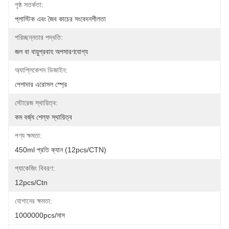
পৃষ্ঠ সতর্কতা:
প্লাস্টিক এবং জৈব কাচের সংবেদনশীলতা
পরিচ্ছন্নতার পদ্ধতি:
জল বা বায়ুপ্রবাহ অপসারণযোগ্য
অ্যাপ্লিকেশন ডিজাইন:
পেশাদার এরোসল স্প্রে
স্টোরেজ স্থায়িত্ব:
কম বর্জ্য শেল্ফ স্থায়িত্ব
পণ্য ক্ষমতা:
450ml প্রতি ক্যান (12pcs/CTN)
প্যাকেজিং বিবরণ:
12pcs/ctn
যোগানের ক্ষমতা:
1000000pcs/মাস