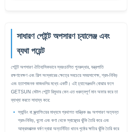
সাধারণ পেইন্ট অপসারণ চ্যালেঞ্জ এবং
ব্যথা পয়েন্ট
পেইন্ট অপসারণ ঐতিহাসিকভাবে স্বয়ংচালিত পুনরুদ্ধার, যন্ত্রপাতি
রক্ষণাবেক্ষণ এবং শিল্প সংস্কারের ক্ষেত্রে সবচেয়ে সময়সাপেক্ষ, শ্রম-নিবিড়
এবং হতাশাজনক কাজগুলির মধ্যে একটি। এই চ্যালেঞ্জগুলি বোঝার ফলে
GETSUN মেটাল পেইন্ট রিমুভার কেন এত গুরুত্বপূর্ণ মান অফার করে তা
ব্যাখ্যা করতে সাহায্য করে:
স্যান্ডিং বা স্ক্র্যাপিংয়ের মাধ্যমে প্রথাগত যান্ত্রিক রঙ অপসারণ অত্যন্ত
শ্রম-নিবিড়, ধুলো এবং কণা থেকে স্বাস্থ্যের ঝুঁকি তৈরি করে এবং
আক্রমনাত্মক ঘর্ষণ দ্বারা অন্তর্নিহিত ধাতব পৃষ্ঠের ক্ষতির ঝুঁকি তৈরি করে