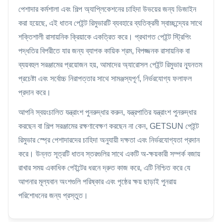
পেশাদার কর্মশালা এবং শিল্প অ্যাপ্লিকেশনের চাহিদা উভয়ের জন্য ডিজাইন
করা হয়েছে, এই ধাতব পেইন্ট রিমুভারটি ব্যবহারে ব্যতিক্রমী স্বাচ্ছন্দ্যের সাথে
শক্তিশালী রাসায়নিক ক্রিয়াকে একত্রিত করে। প্রথাগত পেইন্ট স্ট্রিপিং
পদ্ধতির বিপরীতে যার জন্য ব্যাপক কায়িক শ্রম, বিপজ্জনক রাসায়নিক বা
ব্যয়বহুল সরঞ্জামের প্রয়োজন হয়, আমাদের অ্যারোসল পেইন্ট রিমুভার ন্যূনতম
প্রচেষ্টা এবং সর্বোচ্চ নিরাপত্তার সাথে সামঞ্জস্যপূর্ণ, নির্ভরযোগ্য ফলাফল
প্রদান করে।
আপনি স্বয়ংচালিত যন্ত্রাংশ পুনরুদ্ধার করুন, যন্ত্রপাতির যন্ত্রাংশ পুনরুদ্ধার
করছেন বা শিল্প সরঞ্জামের রক্ষণাবেক্ষণ করছেন না কেন, GETSUN পেইন্ট
রিমুভার স্প্রে পেশাদারদের চাহিদা অনুযায়ী দক্ষতা এবং নির্ভরযোগ্যতা প্রদান
করে। উন্নত সূত্রটি ধাতব স্তরগুলির সাথে একটি অ-ক্ষয়কারী সম্পর্ক বজায়
রাখার সময় একাধিক পেইন্টের ধরনে দ্রুত কাজ করে, এটি নিশ্চিত করে যে
আপনার মূল্যবান অংশগুলি পরিষ্কার এবং পৃষ্ঠের ক্ষয় ছাড়াই পুনরায়
পরিশোধনের জন্য প্রস্তুত।