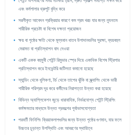
পেইন্ট অপসারণের সময় নাটকীয় হ্রাস, দ্রুত প্রকল্প সমাপ্তি সক্ষম করে
এবং কর্মশালার থ্রুপুট বৃদ্ধি করে
সরলীকৃত আবেদন প্রক্রিয়ার কারণে কম শ্রম খরচ যার জন্য ন্যূনতম
শারীরিক প্রচেষ্টা বা বিশেষ দক্ষতা প্রয়োজন
ক্ষয় বা পৃষ্ঠের ক্ষতি থেকে মূল্যবান ধাতব উপাদানগুলির সুরক্ষা, ব্যয়বহুল
মেরামত বা প্রতিস্থাপন বাদ দেওয়া
একটি একক বহুমুখী পেইন্ট রিমুভার স্প্রে দিয়ে একাধিক বিশেষ স্ট্রিপার
প্রতিস্থাপন করে ইনভেন্টরি জটিলতা কমানো হয়েছে
স্যান্ডিং থেকে ধূলিকণা, টর্চ থেকে তাপের ঝুঁকি বা স্ক্র্যাপিং থেকে ভারী
শারীরিক পরিশ্রম দূর করে কর্মীদের নিরাপত্তা উন্নত করা হয়েছে
বিভিন্ন অ্যাপ্লিকেশন জুড়ে ধারাবাহিক, নির্ভরযোগ্য পেইন্ট স্ট্রিপিং
কর্মক্ষমতার মাধ্যমে উন্নত প্রকল্পের পূর্বাভাসযোগ্যতা
পরবর্তী ফিনিশিং ক্রিয়াকলাপগুলির জন্য উন্নত পৃষ্ঠের গুণমান, যার ফলে
উচ্চতর চূড়ান্ত উপস্থিতি এবং আবরণের স্থায়িত্ব