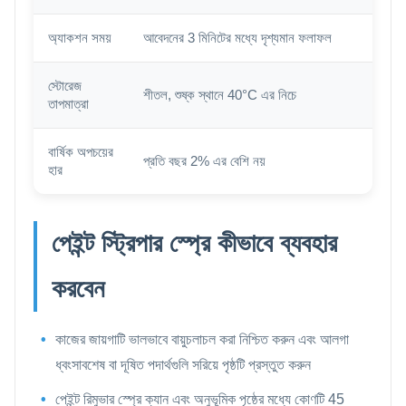
অ্যাকশন সময়
আবেদনের 3 মিনিটের মধ্যে দৃশ্যমান ফলাফল
স্টোরেজ
শীতল, শুষ্ক স্থানে 40°C এর নিচে
তাপমাত্রা
বার্ষিক অপচয়ের
প্রতি বছর 2% এর বেশি নয়
হার
পেইন্ট স্ট্রিপার স্প্রে কীভাবে ব্যবহার
করবেন
কাজের জায়গাটি ভালভাবে বায়ুচলাচল করা নিশ্চিত করুন এবং আলগা
ধ্বংসাবশেষ বা দূষিত পদার্থগুলি সরিয়ে পৃষ্ঠটি প্রস্তুত করুন
পেইন্ট রিমুভার স্প্রে ক্যান এবং অনুভূমিক পৃষ্ঠের মধ্যে কোণটি 45