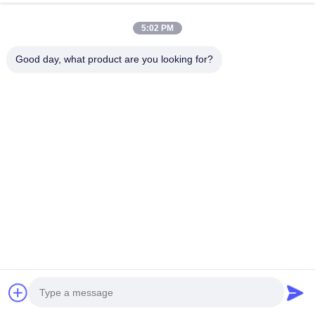
তাপ উত্স, স্পার্ক এবং খোলা শিখা থেকে দূরে রাখুন
5:02 PM
ভালভের ত্রুটি রোধ করতে খাড়া অবস্থানে সংরক্ষণ করুন
Good day, what product are you looking for?
শিশু এবং অননুমোদিত কর্মীদের নাগালের বাইরে রাখুন
মনে রাখবেন যে নিট ওজন এবং স্থূল ওজন সময়ের সাথে সামান্য
পরিবর্তিত হতে পারে, যা অ্যারোসল পণ্যগুলির জন্য স্বাভাবিক
জরুরী পদ্ধতি
যদি গিলে ফেলা হয়: অবিলম্বে বমি করতে প্ররোচিত করুন এবং দেরি না
করে চিকিৎসকের পরামর্শ নিন
চোখের যোগাযোগের জন্য: কমপক্ষে 15 মিনিটের জন্য প্রচুর পরিমাণে
জল দিয়ে ভালভাবে ধুয়ে ফেলুন
চোখের যোগাযোগের পরে যদি জ্বালা অব্যাহত থাকে: পেশাদার
মূল্যায়নের জন্য একজন চিকিত্সকের সাথে যোগাযোগ করুন