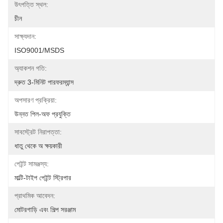
উৎপত্তি স্থল:
চীন
সাক্ষ্যদান:
ISO9001/MSDS
অ্যাকশন গতি:
দ্রুত 3-মিনিট পারফরম্যান্স
অপসারণ প্রক্রিয়া:
উন্নত পিল-অফ প্রযুক্তি
সাবস্ট্রেট নিরাপত্তা:
ধাতু থেকে অ ক্ষয়কারী
পেইন্ট সামঞ্জস্য:
মাল্টি-টাইপ পেইন্ট স্ট্রিপার
প্রাথমিক আবেদন:
মোটরগাড়ি এবং শিল্প সরঞ্জাম