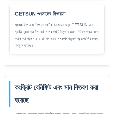
GETSUN গুণমানের নিশ্চয়তা
স্বয়ংচালিত এবং শিল্প রাসায়নিক উৎকর্ষের জন্য GETSUN-এর
খ্যাতি দ্বারা সমর্থিত, এই ধাতব পেইন্ট রিমুভার এমন নির্ভরযোগ্যতা এবং
কর্মক্ষমতা প্রদান করে যা পেশাদাররা সমালোচনামূলক প্রকল্পগুলির জন্য
বিশ্বাস করেন।
কংক্রিট বেনিফিট এবং মান বিতরণ করা
হয়েছে