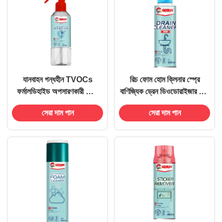
যানবাহন গন্ধহীন TVOCs
রিচ ফোম হোম ক্লিনার স্প্রে
ফর্মালডিহাইড অপসারণকারী স্প্রে
বাণিজ্যিক ড্রেন ডিওডোরাইজার গন্ধ
জ্বালানিহীন বাল্ক
নির্মূলকারী
সেরা দাম পান
সেরা দাম পান