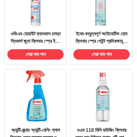
ওডিএম হোয়াইট ক্যানভাস চামড়া
ইকো-বন্ধুত্বপূর্ণ অটোমোটিভ হোম
স্নিকার্স জুতা ক্লিনার স্প্রে ইকো
ক্লিনার স্প্রে পেইন্ট প্রতিরক্ষামূলক
বন্ধুত্বপূর্ণ
লেপ ROHS স্ট্যান্ডার্ড
সেরা দাম পান
সেরা দাম পান
অ্যান্টি-স্ক্র্যাচ অ্যান্টি-মেগিং গ্লাস
ওএম 118 মিলি হাউজিং ক্লিনার