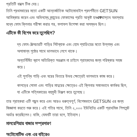
প্রতিটি বাক্সে টিক দেয়।
তিনি প্রথমবারের মতো একটি আন্তর্জাতিক অটোমোবাইল প্রদর্শনীতে GETSUN
আবিষ্কার করেন এবং অবিলম্বে ব্র্যান্ডের ফোকাসের প্রতি আকৃষ্ট হন
এফ
বাস্তব অবস্থার
মধ্যে ফোম ক্লিনার পরীক্ষা করার পর, ফলাফল উপেক্ষা করা অসম্ভব ছিল।
এটিকে কী বিশেষ করে তুলেছিল?
দ্য
ফোম টেক্সচারটি গাড়ির সিটব্যাক এবং হোম প্যাচিংয়ের মতো উল্লম্ব এবং
অসামান্য পৃষ্ঠের সাথে ভালভাবে লেগে থাকে।
অন্তর্নির্মিত ব্রাশ অতিরিক্ত সরঞ্জাম না চাইলে গ্রাহকদের জন্য পরিষ্কার সহজ
করে।
এই সুগন্ধি গাড়ি এবং ঘরের ভিতরে উভয় ক্ষেত্রেই ভালভাবে কাজ করে।
কাপড়ের সোফা এবং গাড়ির মাদুরের ক্ষেত্রেও এই ক্লিনার সমানভাবে কার্যকর ছিল,
যা এটিকে সত্যিকারের বহুমুখী বিকল্প করে তুলেছে।
তার গ্রাহকরা এটি পছন্দ করে এবং আরও গুরুত্বপূর্ণ, বিশেষভাবে GETSUN এর জন্য
জিজ্ঞাসা করতে শুরু করে। এই গতির সাথে, তিনি ২,০০০ ইউনিটের একটি প্রাথমিক শিপমেন্ট
অর্ডার করেছিলেন। বাকি, যেমনটি তারা বলে, ইতিহাস।
মালয়েশিয়ায় বাজার সম্প্রসারণ
অটোমোটিভ এবং এর বাইরেও