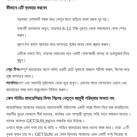
কীভাবে এটি ব্যবহার করবেন
প্রথমত এলাকাটি শুষ্ক করে ফেলুন যাতে ছড়িয়ে থাকা ময়লা দূর হয়।
ক্যানটি ভালভাবে নাড়ুন, তারপরে 6-12 ইঞ্চি দূরত্ব থেকে সমানভাবে ফেনা স্প্রে
করুন।
ব্রাশ-টপ ক্যাপ ব্যবহার করে কাপড়ের পৃষ্ঠের মধ্যে ফেনা স্ক্রাব করুন।
এটিকে বসতে দিন, তারপর শুকানোর পরে একটি শোষণকারী কাপড় বা ভ্যাকুয়াম দিয়ে
মুছুন।
প্রো টিপঃ
সম্পূর্ণ ব্যবহারের আগে সর্বদা একটি ছোট লুকানো অঞ্চলে পরীক্ষা করুন, বিশেষ করে
সূক্ষ্ম কাপড়ের সাথে।
সতর্কতাঃ
তাপ এবং সরাসরি সূর্যালোক থেকে দূরে রাখুন। চোখের সাথে যোগাযোগ এড়ান এবং
ব্যবহারের সময় ভাল বায়ুচলাচল নিশ্চিত করুন।
কেস স্টাডিঃ মালয়েশিয়ার বিশদ শিল্পের নেতৃত্ব বহুমুখী পরিষ্কার ক্ষমতা সহ
মালয়েশিয়ার আমাদের সবচেয়ে প্রভাবশালী পরিবেশক একটি সহজ মিশন নিয়ে শুরু করেছিলেন:
স্থানীয় খুচরা দোকানে শীর্ষ স্তরের, কার্যকর এবং সাশ্রয়ী মূল্যের গাড়ি যত্ন সমাধান আনতে।
তাদের সাফল্য GETSUN ব্র্যান্ডের সমার্থক হয়ে উঠেছে।.
এখানে মানুষ এমন পণ্য চায় যা বাড়ি ও গাড়ির ব্যবহারের জন্য ভালো কাজ করে। তারা ১০টি
পৃথক ক্যান চায় না। GETSUN এর ফোম ক্লিনার আমাদের এমন একটি পণ্য দিয়েছে যা