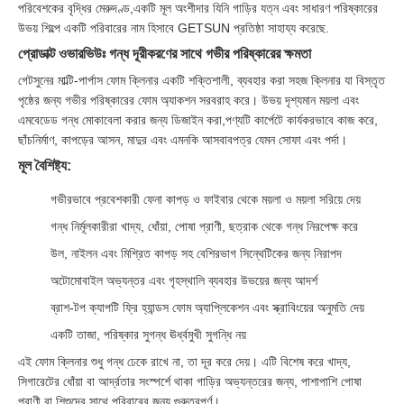
পরিবেশকের বৃদ্ধির মেরুদণ্ড,একটি মূল অংশীদার যিনি গাড়ির যত্ন এবং সাধারণ পরিষ্কারের
উভয় শিল্পে একটি পরিবারের নাম হিসাবে GETSUN প্রতিষ্ঠা সাহায্য করেছে.
প্রোডাক্ট ওভারভিউঃ গন্ধ দূরীকরণের সাথে গভীর পরিষ্কারের ক্ষমতা
গেটসুনের মাল্টি-পার্পাস ফোম ক্লিনার একটি শক্তিশালী, ব্যবহার করা সহজ ক্লিনার যা বিস্তৃত
পৃষ্ঠের জন্য গভীর পরিষ্কারের ফোম অ্যাকশন সরবরাহ করে। উভয় দৃশ্যমান ময়লা এবং
এমবেডেড গন্ধ মোকাবেলা করার জন্য ডিজাইন করা,পণ্যটি কার্পেটে কার্যকরভাবে কাজ করে,
ছাঁচনির্মাণ, কাপড়ের আসন, মাদুর এবং এমনকি আসবাবপত্র যেমন সোফা এবং পর্দা।
মূল বৈশিষ্ট্য:
গভীরভাবে প্রবেশকারী ফেনা কাপড় ও ফাইবার থেকে ময়লা ও ময়লা সরিয়ে দেয়
গন্ধ নির্মূলকারীরা খাদ্য, ধোঁয়া, পোষা প্রাণী, ছত্রাক থেকে গন্ধ নিরপেক্ষ করে
উল, নাইলন এবং মিশ্রিত কাপড় সহ বেশিরভাগ সিন্থেটিকের জন্য নিরাপদ
অটোমোবাইল অভ্যন্তর এবং গৃহস্থালি ব্যবহার উভয়ের জন্য আদর্শ
ব্রাশ-টপ ক্যাপটি ফ্রি হ্যান্ডস ফোম অ্যাপ্লিকেশন এবং স্ক্রাবিংয়ের অনুমতি দেয়
একটি তাজা, পরিষ্কার সুগন্ধ ঊর্ধ্বমুখী সুগন্ধি নয়
এই ফোম ক্লিনার শুধু গন্ধ ঢেকে রাখে না, তা দূর করে দেয়। এটি বিশেষ করে খাদ্য,
সিগারেটের ধোঁয়া বা আর্দ্রতার সংস্পর্শে থাকা গাড়ির অভ্যন্তরের জন্য, পাশাপাশি পোষা
প্রাণী বা শিশুদের সাথে পরিবারের জন্য গুরুত্বপূর্ণ।