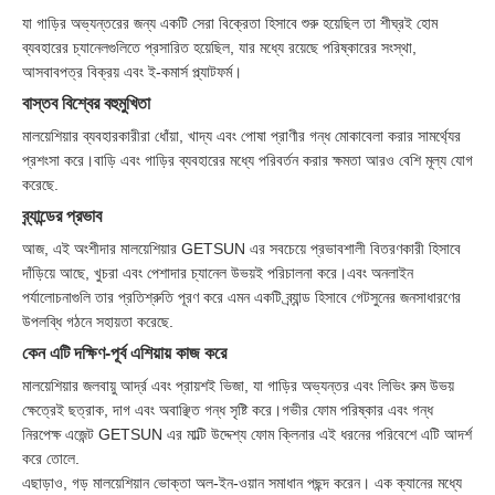
যা গাড়ির অভ্যন্তরের জন্য একটি সেরা বিক্রেতা হিসাবে শুরু হয়েছিল তা শীঘ্রই হোম
ব্যবহারের চ্যানেলগুলিতে প্রসারিত হয়েছিল, যার মধ্যে রয়েছে পরিষ্কারের সংস্থা,
আসবাবপত্র বিক্রয় এবং ই-কমার্স প্ল্যাটফর্ম।
বাস্তব বিশ্বের বহুমুখিতা
মালয়েশিয়ার ব্যবহারকারীরা ধোঁয়া, খাদ্য এবং পোষা প্রাণীর গন্ধ মোকাবেলা করার সামর্থ্যের
প্রশংসা করে।বাড়ি এবং গাড়ির ব্যবহারের মধ্যে পরিবর্তন করার ক্ষমতা আরও বেশি মূল্য যোগ
করেছে.
ব্র্যান্ডের প্রভাব
আজ, এই অংশীদার মালয়েশিয়ার GETSUN এর সবচেয়ে প্রভাবশালী বিতরণকারী হিসাবে
দাঁড়িয়ে আছে, খুচরা এবং পেশাদার চ্যানেল উভয়ই পরিচালনা করে।এবং অনলাইন
পর্যালোচনাগুলি তার প্রতিশ্রুতি পূরণ করে এমন একটি ব্র্যান্ড হিসাবে গেটসুনের জনসাধারণের
উপলব্ধি গঠনে সহায়তা করেছে.
কেন এটি দক্ষিণ-পূর্ব এশিয়ায় কাজ করে
মালয়েশিয়ার জলবায়ু আর্দ্র এবং প্রায়শই ভিজা, যা গাড়ির অভ্যন্তর এবং লিভিং রুম উভয়
ক্ষেত্রেই ছত্রাক, দাগ এবং অবাঞ্ছিত গন্ধ সৃষ্টি করে।গভীর ফোম পরিষ্কার এবং গন্ধ
নিরপেক্ষ এজেন্ট GETSUN এর মাল্টি উদ্দেশ্য ফোম ক্লিনার এই ধরনের পরিবেশে এটি আদর্শ
করে তোলে.
এছাড়াও, গড় মালয়েশিয়ান ভোক্তা অল-ইন-ওয়ান সমাধান পছন্দ করেন। এক ক্যানের মধ্যে