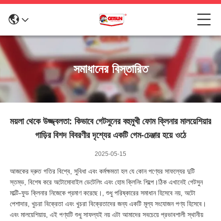
সমাধানের বিস্তারিত
ময়লা থেকে উজ্জ্বলতা: কিভাবে গেটসুনের বহুমুখী ফোম ক্লিনার মালয়েশিয়ার
গাড়ির বিশদ বিবরণীর দৃশ্যের একটি গেম-চেঞ্জার হয়ে ওঠে
2025-05-15
আজকের দ্রুত গতির বিশ্বে, সুবিধা এবং কর্মক্ষমতা হল যে কোন পণ্যের সাফল্যের দুটি
স্তম্ভ, বিশেষ করে অটোমোবাইল ডেটেলিং এবং হোম ক্লিনিং শিল্পে।ঠিক এখানেই গেটসুন
মাল্টি-ফুড ক্লিনার নিজেকে প্রমাণ করেছে।, শুধু পরিষ্কারের সমাধান হিসেবে নয়, অটো
পেশাদার, খুচরা বিক্রেতা এবং খুচরা বিক্রেতাদের জন্য একটি মূল্য সংযোজন পণ্য হিসেবে।
এবং মালয়েশিয়ায়, এই পণ্যটি শুধু সাফল্যই নয় এটা আমাদের সবচেয়ে প্রভাবশালী স্থানীয়