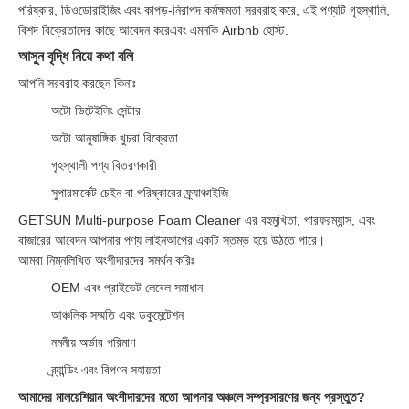
পরিষ্কার, ডিওডোরাইজিং এবং কাপড়-নিরাপদ কর্মক্ষমতা সরবরাহ করে, এই পণ্যটি গৃহস্থালি,
বিশদ বিক্রেতাদের কাছে আবেদন করেএবং এমনকি Airbnb হোস্ট.
আসুন বৃদ্ধি নিয়ে কথা বলি
আপনি সরবরাহ করছেন কিনাঃ
অটো ডিটেইলিং সেন্টার
অটো আনুষাঙ্গিক খুচরা বিক্রেতা
গৃহস্থালী পণ্য বিতরণকারী
সুপারমার্কেট চেইন বা পরিষ্কারের ফ্র্যাঞ্চাইজি
GETSUN Multi-purpose Foam Cleaner এর বহুমুখিতা, পারফরম্যান্স, এবং
বাজারের আবেদন আপনার পণ্য লাইনআপের একটি স্তম্ভ হয়ে উঠতে পারে।
আমরা নিম্নলিখিত অংশীদারদের সমর্থন করিঃ
OEM এবং প্রাইভেট লেবেল সমাধান
আঞ্চলিক সম্মতি এবং ডকুমেন্টেশন
নমনীয় অর্ডার পরিমাণ
ব্র্যান্ডিং এবং বিপণন সহায়তা
আমাদের মালয়েশিয়ান অংশীদারদের মতো আপনার অঞ্চলে সম্প্রসারণের জন্য প্রস্তুত?