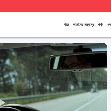
বাড়ি
আমাদের সম্বন্ধে
পণ্য
খব