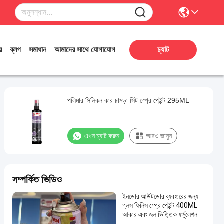
র
ব্লগ
সমাধান
আমাদের সাথে যোগাযোগ
চ্যাট
পলিমার সিলিকন কার চামড়া সিট স্প্রে পেইন্ট 295ML
এখন চ্যাট করুন
আরও জানুন
সম্পর্কিত ভিডিও
ইনডোর আউটডোর ব্যবহারের জন্য
গ্লস ফিনিস স্প্রে পেইন্ট 400ML
আকার এবং জল ভিত্তিক ফর্মুলেশন