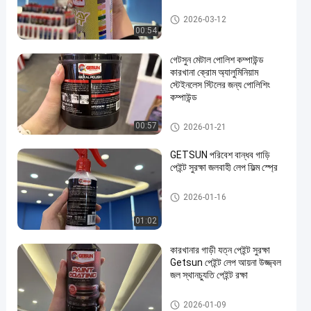
গাড়ী যত্ন পণ্য
2026-03-12
00:54
গেটসুন মেটাল পোলিশ কম্পাউন্ড
কারখানা ক্রোম অ্যালুমিনিয়াম
স্টেইনলেস স্টিলের জন্য পোলিশিং
কম্পাউন্ড
গাড়ী যত্ন পণ্য
00:57
2026-01-21
GETSUN পরিবেশ বান্ধব গাড়ি
পেইন্ট সুরক্ষা জলবাহী লেপ ফিল্ম স্প্রে
গাড়ী যত্ন পণ্য
2026-01-16
01:02
কারখানার গাড়ী যত্ন পেইন্ট সুরক্ষা
Getsun পেইন্ট লেপ আয়না উজ্জ্বল
জল স্থানচ্যুতি পেইন্ট রক্ষা
Car Care Paint
2026-01-09