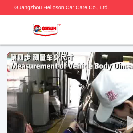
Guangzhou Helioson Car Care Co., Ltd.