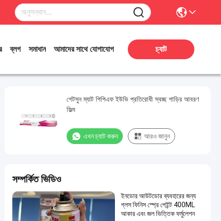
র
ব্লগ
সমাধান
আমাদের সাথে যোগাযোগ
চ্যাট
গেটসুন ম্যাট পিপিএফ ইউভি প্রতিরোধী স্বচ্ছ গাড়ির আবরণ
ফিল্ম
এখন চ্যাট করুন
আরও জানুন
সম্পর্কিত ভিডিও
ইনডোর আউটডোর ব্যবহারের জন্য
গ্লস ফিনিস স্প্রে পেইন্ট 400ML
আকার এবং জল ভিত্তিক ফর্মুলেশন