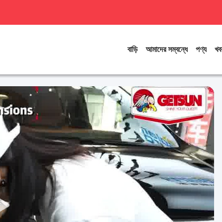
বাড়ি
আমাদের সম্বন্ধে
পণ্য
খব