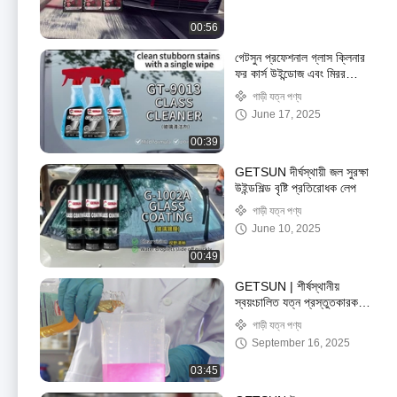
00:56
গেটসুন প্রফেশনাল গ্লাস ক্লিনার
ফর কার্স উইন্ডোজ এবং মিরর
ইকো-ফ্রেন্ডলি গ্লাস ক্লিনিং স্প্রে
গাড়ী যত্ন পণ্য
June 17, 2025
00:39
GETSUN দীর্ঘস্থায়ী জল সুরক্ষা
উইন্ডশিল্ড বৃষ্টি প্রতিরোধক লেপ
গাড়ী যত্ন পণ্য
June 10, 2025
00:49
GETSUN | শীর্ষস্থানীয়
স্বয়ংচালিত যত্ন প্রস্তুতকারক
এবং বিশ্ব সরবরাহকারী
গাড়ী যত্ন পণ্য
September 16, 2025
03:45