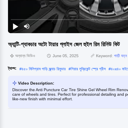
অ্যান্টি-প্যাকচার অটো টায়ার গ্লাইস জেল হুইল রিম রিনিউ কিট
অন্যান্য ভিডিও
June 05, 2025
Keyword:
গাড়ী যত্ন
ট্যাগ্স:
#
৪৫০ মিলিগ্রাম গাড়ি স্ক্র্যাচ রিমুভার
#
গিয়ার লুব্রিকেন্ট স্প্রে গ্রীস
#
৪০x৪০ মাইক্
Video Description:
Discover the Anti Puncture Car Tire Shine Gel Wheel Rim Renovat
care of wheels and tires. Perfect for professional detailing and p
like-new finish with minimal effort.