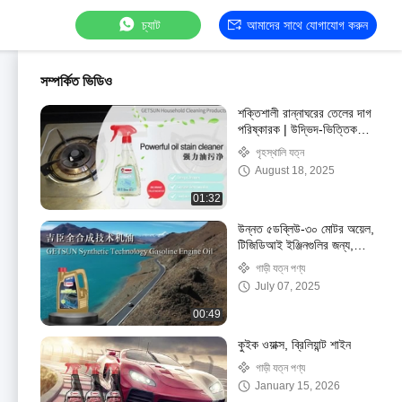
চ্যাট
আমাদের সাথে যোগাযোগ করুন
সম্পর্কিত ভিডিও
শক্তিশালী রান্নাঘরের তেলের দাগ
পরিষ্কারক | উদ্ভিদ-ভিত্তিক
এবং পরিবেশ-বান্ধব
গৃহস্থালি যত্ন
August 18, 2025
01:32
উন্নত ৫ডব্লিউ-৩০ মোটর অয়েল,
টিজিডিআই ইঞ্জিনগুলির জন্য,
এস্টার-ভিত্তিক ফর্মুলা
গাড়ী যত্ন পণ্য
July 07, 2025
00:49
কুইক ওয়াক্স, ব্রিলিয়ান্ট শাইন
গাড়ী যত্ন পণ্য
January 15, 2026