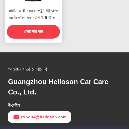
কাস্টম অটো কেয়ার পেইন্ট উইন্ডশিল
অটোমোটিভ ঘষা যৌগ 1000 রুক্ষ
পোলিশ
সেরা দাম পান
আমাদের সাথে যোগাযোগ
Guangzhou Helioson Car Care
Co., Ltd.
ই-মেইল
export4@helioson.com