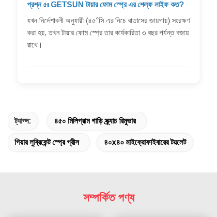
প্রশ্ন ৫ঃ GETSUN টায়ার ফোম স্প্রে এর শেল্ফ লাইফ কত?
যখন নির্দেশাবলী অনুযায়ী (৪৫°সি এর নিচে বাতাসের জায়গায়) সংরক্ষণ
করা হয়, তখন টায়ার ফোম স্প্রে তার কার্যকারিতা ৩ বছর পর্যন্ত বজায়
রাখে।
ট্যাগ্স:
৪৫০ মিলিগ্রাম গাড়ি স্ক্র্যাচ রিমুভার
গিয়ার লুব্রিকেন্ট স্প্রে গ্রীস
৪০x৪০ মাইক্রোফাইবারের টয়লেট
সম্পর্কিত পণ্য