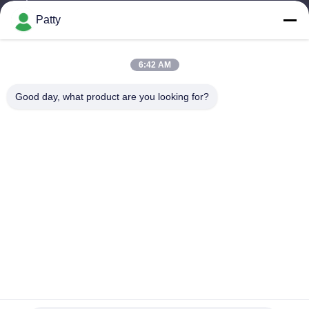
কাজের সময়
Patty
09:30-18:30
আমাদের ঠিকানা
6:42 AM
কোম্পানির ঠিকানা
Good day, what product are you looking for?
রুম ১৮০১-১৮০৩, বিল্ডিং এ৩, গ্রীনল্যান্ড সেন্ট্রাল প্লাজা, হুয়াংপু জেলা, গুয়াংজু, চীন
কারখানার ঠিকানা
নং ৮ লংডং রোড, হাই-টেক ইন্ডাস্ট্রিয়াল পার্ক, চীনের গুয়াংডং শহরের কনগহুয়া অর্থনৈতিক
উন্নয়ন অঞ্চল
টেলিফোন
0086-20-87809255
চীন ভালো মানের গাড়ী যত্ন পণ্য সরবরাহকারী। কপিরাইট © -2026 Guangzhou
Helioson Car Care Co., Ltd. সমস্ত অধিকার সংরক্ষিত।